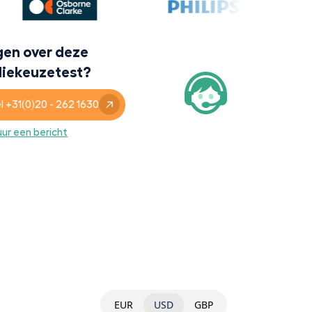
gen over deze
diekeuzetest?
l +31(0)20 - 262 1630
uur een bericht
EUR
USD
GBP