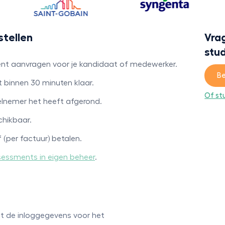
stellen
Vra
stu
ment aanvragen voor je kandidaat of medewerker.
Be
t binnen 30 minuten klaar.
Of st
eelnemer het heeft afgerond.
chikbaar.
f (per factuur) betalen.
sessments in eigen beheer
.
t de inloggegevens voor het