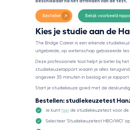
beschikbaar na het afronden van de test.
Bestellen
Bekijk voorbeeld rappo
Kies je studie aan de 
The Bridge Career is een erkende studiek
uitgebreide, op wetenschap gebaseerde test
Deze professionele tool helpt je beter bij he
studiekeuzerapport waarin je alles terugvin
ongeveer 35 minuten in beslag en je rapport
Start je studiekeuze goed met de deskundi
Bestellen: studiekeuzetest Ha
Je kunt
hier
de studiekeuzetest voor de
Selecteer 'Studiekeuzetest HBO/WO' o