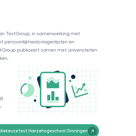
van TestGroup, in samenwerking met
t persoonlijkheidsvragenlijsten en
stGroup publiceert samen met universiteiten
ken.
ij
.
udiekeuzetest Hanzehogeschool Groningen