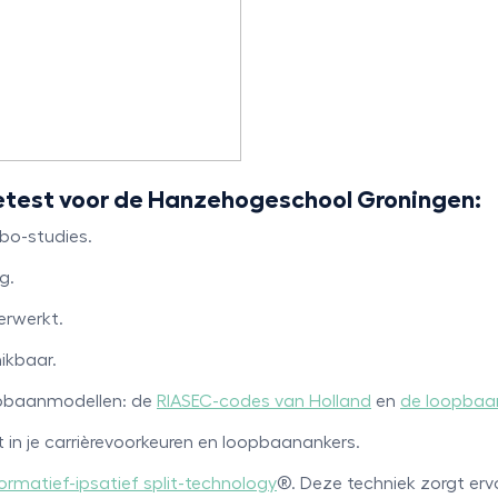
etest voor de Hanzehogeschool Groningen:
hbo-studies.
g.
erwerkt.
hikbaar.
opbaanmodellen: de
RIASEC-codes van Holland
en
de loopbaa
t in je carrièrevoorkeuren en loopbaanankers.
ormatief-ipsatief split-technology
®. Deze techniek zorgt ervo