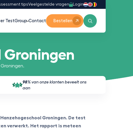
Login
ssessment tips
Veelgestelde vragen
er TestGroup
Contact
Bestellen
l Groningen
 Groningen.
98%
van onze klanten beveelt ons
aan
 Hanzehogeschool Groningen. De test
uten verwerkt. Het rapport is meteen