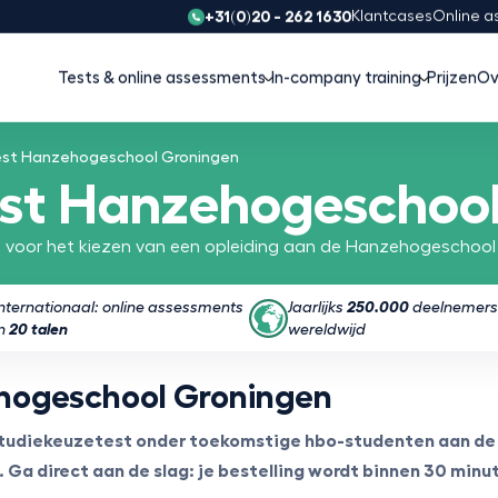
+31(0)20 - 262 1630
Klantcases
Online a
Tests & online assessments
In-company training
Prijzen
Ov
est Hanzehogeschool Groningen
st Hanzehogeschoo
al voor het kiezen van een opleiding aan de Hanzehogeschool
Internationaal: online assessments
Jaarlijks
250.000
deelnemers
in
20 talen
wereldwijd
hogeschool Groningen
 studiekeuzetest onder toekomstige hbo-studenten aan de
 Ga direct aan de slag: je bestelling wordt binnen 30 min