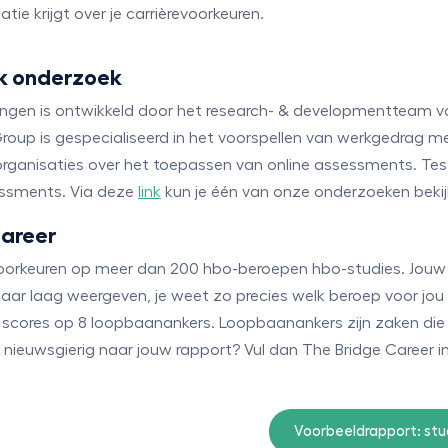
e krijgt over je carrièrevoorkeuren.
k onderzoek
ngen is ontwikkeld door het research- & developmentteam 
tGroup is gespecialiseerd in het voorspellen van werkgedrag me
jd organisaties over het toepassen van online assessments. Te
sessments. Via deze
link
kun je één van onze onderzoeken bekij
Career
 voorkeuren op meer dan 200 hbo-beroepen hbo-studies. Jouw
ar laag weergeven, je weet zo precies welk beroep voor jou
 scores op 8 loopbaanankers. Loopbaanankers zijn zaken die j
 je nieuwsgierig naar jouw rapport? Vul dan The Bridge Career in
Voorbeeldrapport: st