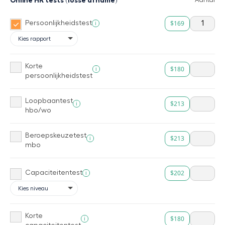
$169
i
Persoonlijkheidstest
Korte
$180
i
persoonlijkheidstest
Loopbaantest
$213
i
hbo/wo
Beroepskeuzetest
$213
i
mbo
$202
i
Capaciteitentest
Korte
$180
i