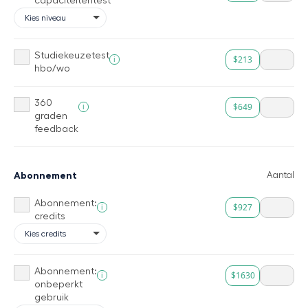
capaciteitentest
Studiekeuzetest
$213
i
hbo/wo
360
$649
i
graden
feedback
Abonnement
Aantal
Abonnement:
$927
i
credits
Abonnement:
$1630
i
onbeperkt
gebruik