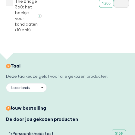
The Bridge
$206
360: het
boekje
i
voor
kandidaten
(10 pak)
Taal
2
Deze taalkeuze geldt voor alle gekozen producten.
Jouw bestelling
3
De door jou gekozen producten
1x
Persoonlijkheidstest
$169