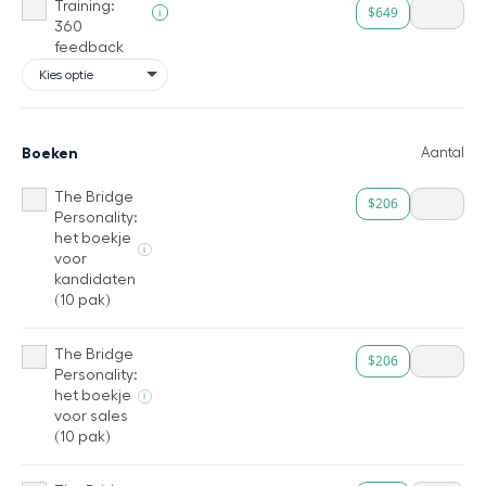
Training:
$649
i
360
feedback
Boeken
Aantal
The Bridge
$206
Personality:
het boekje
i
voor
kandidaten
(10 pak)
The Bridge
$206
Personality:
het boekje
i
voor sales
(10 pak)