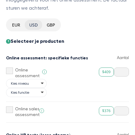
sturen we achteraf.
EUR
USD
GBP
Selecteer je producten
1
Online assessment: specifieke functies
Aantal
Online
$409
i
assessment
Online sales
$376
i
assessment
Online HR tests (losse afname)
Aantal