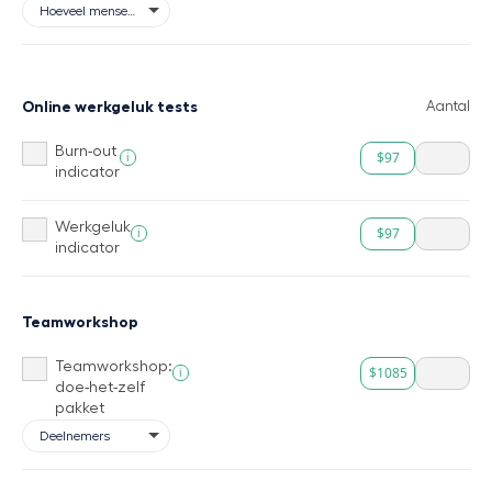
Online werkgeluk tests
Aantal
Burn-out
$97
i
indicator
Werkgeluk
$97
i
indicator
Teamworkshop
Teamworkshop:
$1085
i
doe-het-zelf
pakket