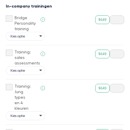
In-company trainingen
Bridge
$649
i
Personality
training
Training:
$649
i
sales
assessments
Training:
$649
i
Jung
types
en 4
kleuren