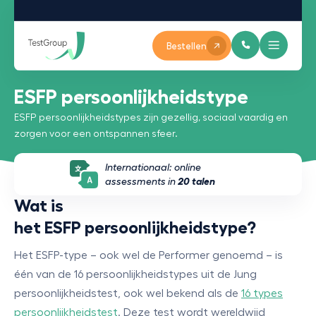
Bestellen
ESFP persoonlijkheidstype
ESFP persoonlijkheidstypes zijn gezellig, sociaal vaardig en
zorgen voor een ontspannen sfeer.
Internationaal: online
assessments in
20 talen
Wat is
het ESFP persoonlijkheidstype?
Het ESFP-type – ook wel de Performer genoemd – is
één van de 16 persoonlijkheidstypes uit de Jung
persoonlijkheidstest, ook wel bekend als de
16 types
persoonlijkheidstest
. Deze test wordt wereldwijd