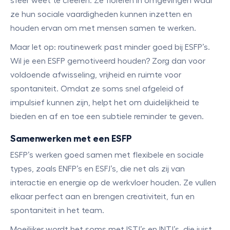
sfeer weet te creëren. Ze floreren in omgevingen waar
ze hun sociale vaardigheden kunnen inzetten en
houden ervan om met mensen samen te werken.
Maar let op: routinewerk past minder goed bij ESFP’s.
Wil je een ESFP gemotiveerd houden? Zorg dan voor
voldoende afwisseling, vrijheid en ruimte voor
spontaniteit. Omdat ze soms snel afgeleid of
impulsief kunnen zijn, helpt het om duidelijkheid te
bieden en af en toe een subtiele reminder te geven.
Samenwerken met een ESFP
ESFP’s werken goed samen met flexibele en sociale
types, zoals ENFP’s en ESFJ’s, die net als zij van
interactie en energie op de werkvloer houden. Ze vullen
elkaar perfect aan en brengen creativiteit, fun en
spontaniteit in het team.
Moeilijker wordt het soms met ISTJ’s en INTJ’s, die juist