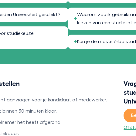
eiden Universiteit geschikt?
Waarom zou ik gebruikmak
kiezen van een studie in L
oor studiekeuze
Kun je de master/hbo stud
stellen
Vra
stu
ment aanvragen voor je kandidaat of medewerker.
Univ
t binnen 30 minuten klaar.
Be
eelnemer het heeft afgerond.
Of st
chikbaar.