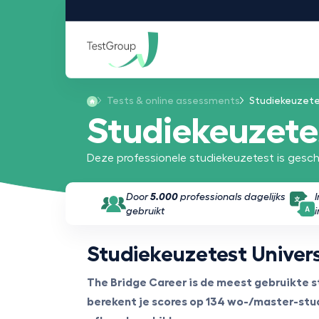
Tests & online assessments
Studiekeuzetes
Studiekeuzetes
Deze professionele studiekeuzetest is geschi
Door
5.000
professionals dagelijks
gebruikt
Studiekeuzetest Univers
The Bridge Career is de meest gebruikte 
berekent je scores op 134 wo-/master-studi