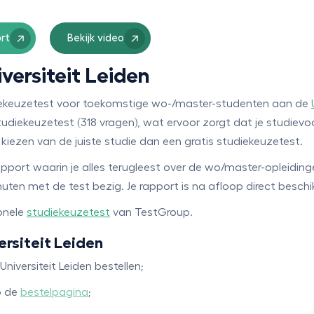
rt
Bekijk video
iversiteit Leiden
udiekeuzetest voor toekomstige wo-/master-studenten aan de
tudiekeuzetest (318 vragen), wat ervoor zorgt dat je studiev
t kiezen van de juiste studie dan een gratis studiekeuzetest.
apport waarin je alles terugleest over de wo/master-opleiding
uten met de test bezig. Je rapport is na afloop direct beschi
ionele
studiekeuzetest
van TestGroup.
ersiteit Leiden
niversiteit Leiden bestellen;
p de
bestelpagina
;