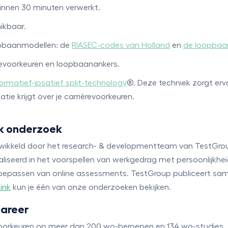
 binnen 30 minuten verwerkt.
hikbaar.
opbaanmodellen: de
RIASEC-codes van Holland
en
de loopbaa
rièrevoorkeuren en loopbaanankers.
ormatief-ipsatief split-technology
®. Deze techniek zorgt ervo
e krijgt over je carrièrevoorkeuren.
k onderzoek
ntwikkeld door het research- & developmentteam van TestGrou
liseerd in het voorspellen van werkgedrag met persoonlijkheids
 toepassen van online assessments. TestGroup publiceert sam
link
kun je één van onze onderzoeken bekijken.
Career
 voorkeuren op meer dan 200 wo-beroepen en 134 wo-studies.