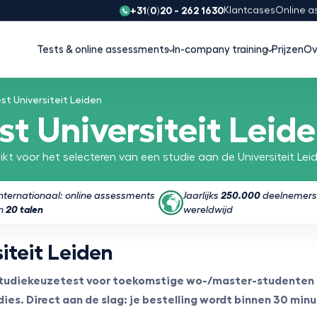
+31(0)20 - 262 1630
Klantcases
Online a
Tests & online assessments
In-company training
Prijzen
Ov
t Universiteit Leiden
t Universiteit Leid
kt voor het selecteren van een studie aan de Universiteit Lei
Internationaal: online assessments
Jaarlijks
250.000
deelnemers
in
20 talen
wereldwijd
iteit Leiden
studiekeuzetest voor toekomstige wo-/master-studenten a
es. Direct aan de slag: je bestelling wordt binnen 30 minut