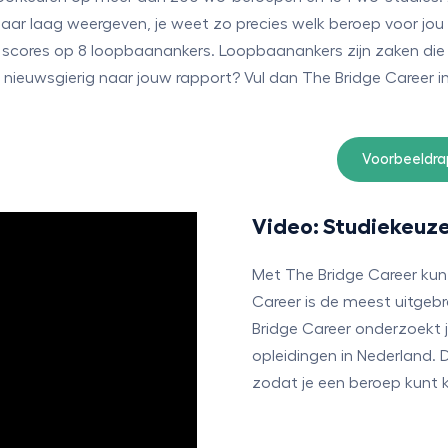
ar laag weergeven, je weet zo precies welk beroep voor jou
 scores op 8 loopbaanankers. Loopbaanankers zijn zaken die j
 je nieuwsgierig naar jouw rapport? Vul dan The Bridge Career in
Voorbeeldrap
Video: Studiekeuze
Met The Bridge Career kun j
Career is de meest uitgeb
Bridge Career onderzoekt j
opleidingen in Nederland.
zodat je een beroep kunt k