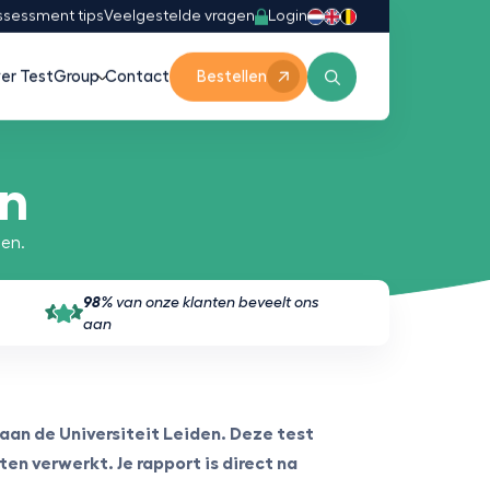
Login
ssessment tips
Veelgestelde vragen
er TestGroup
Contact
Bestellen
en
den.
98%
van onze klanten beveelt ons
aan
an de Universiteit Leiden. Deze test
en verwerkt. Je rapport is direct na