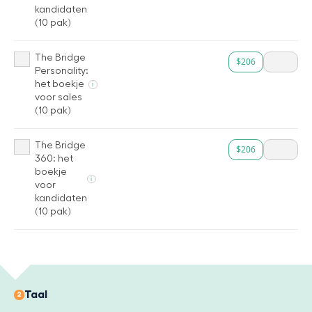
kandidaten
(10 pak)
The Bridge
$206
Personality:
het boekje
i
voor sales
(10 pak)
The Bridge
$206
360: het
boekje
i
voor
kandidaten
(10 pak)
Taal
2