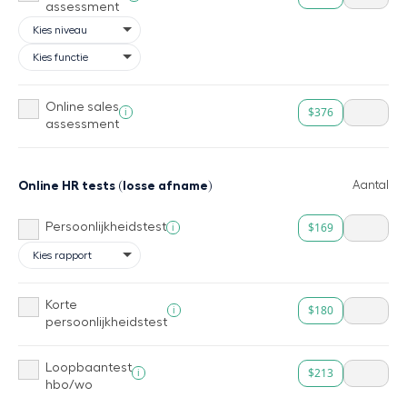
assessment
Online sales
$376
i
assessment
Online HR tests (losse afname)
Aantal
$169
i
Persoonlijkheidstest
Korte
$180
i
persoonlijkheidstest
Loopbaantest
$213
i
hbo/wo