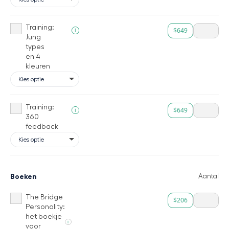
Training:
$649
i
Jung
types
en 4
kleuren
Training:
$649
i
360
feedback
Boeken
Aantal
The Bridge
$206
Personality:
het boekje
i
voor