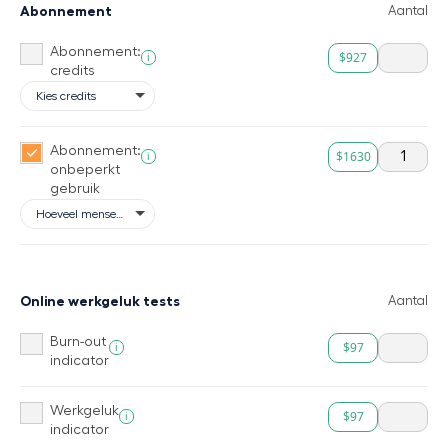
Abonnement
Aantal
Abonnement:
$927
i
credits
Abonnement:
$1630
i
onbeperkt
gebruik
Online werkgeluk tests
Aantal
Burn-out
$97
i
indicator
Werkgeluk
$97
i
indicator