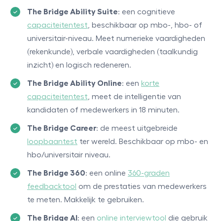
The Bridge Ability Suite
: een cognitieve
capaciteitentest
, beschikbaar op mbo-, hbo- of
universitair-niveau. Meet numerieke vaardigheden
(rekenkunde), verbale vaardigheden (taalkundig
inzicht) en logisch redeneren.
The Bridge Ability Online
: een
korte
capaciteitentest
, meet de intelligentie van
kandidaten of medewerkers in 18 minuten.
The Bridge Career
: de meest uitgebreide
loopbaantest
ter wereld. Beschikbaar op mbo- en
hbo/universitair niveau.
The Bridge 360
: een online
360-graden
feedbacktool
om de prestaties van medewerkers
te meten. Makkelijk te gebruiken.
The Bridge AI
: een
online interviewtool
die gebruik