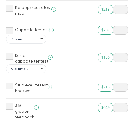
Beroepskeuzetest
$213
i
mbo
$202
i
Capaciteitentest
Korte
$180
i
capaciteitentest
Studiekeuzetest
$213
i
hbo/wo
360
$649
i
graden
feedback