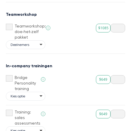
Teamworkshop
Teamworkshop:
$1085
i
doe-het-zelf
pakket
In-company trainingen
Bridge
$649
i
Personality
training
Training:
$649
i
sales
assessments