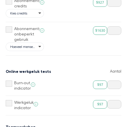
Abonnement:
$927
i
credits
Abonnement:
$1630
i
onbeperkt
gebruik
Online werkgeluk tests
Aantal
Burn-out
$97
i
indicator
Werkgeluk
$97
i
indicator
Teamworkshop