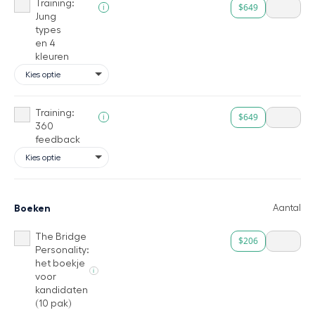
Training:
$649
i
Jung
types
en 4
kleuren
Training:
$649
i
360
feedback
Boeken
Aantal
The Bridge
$206
Personality:
het boekje
i
voor
kandidaten
(10 pak)