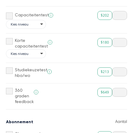
$202
i
Capaciteitentest
Korte
$180
i
capaciteitentest
Studiekeuzetest
$213
i
hbo/wo
360
$649
i
graden
feedback
Abonnement
Aantal