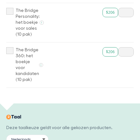
The Bridge
$206
Personality:
het boekje
i
voor sales
(10 pak)
The Bridge
$206
360: het
boekje
i
voor
kandidaten
(10 pak)
Taal
2
Deze taalkeuze geldt voor alle gekozen producten.