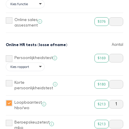
Online sales
$376
i
assessment
Online HR tests (losse afname)
Aantal
$169
i
Persoonlijkheidstest
Korte
$180
i
persoonlijkheidstest
Loopbaantest
$213
i
hbo/wo
Beroepskeuzetest
$213
i
mbo