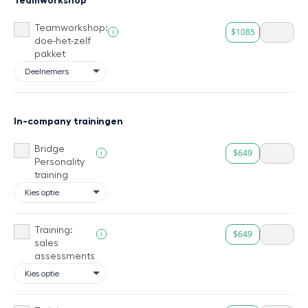
Teamworkshop:
$1085
i
doe-het-zelf
pakket
In-company trainingen
Bridge
$649
i
Personality
training
Training:
$649
i
sales
assessments