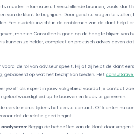
ts moeten informatie uit verschillende bronnen, zoals klan
 van de klant te begrijpen. Door gerichte vragen te stellen,
en. Een duidelijk inzicht in de problemen van de klant helpt
geven, moeten Consultants goed op de hoogte blijven van h
s kunnen ze helder, compleet en praktisch advies geven dat a
 vooral de rol van adviseur speelt. Hij of zij helpt de klant e
g, gebaseerd op wat het bedrijf kan bieden. Het
consultative 
neer jezelf als expert in jouw vakgebied voordat je contact zoe
m geloofwaardigheid op te bouwen en leads te genereren.
e eerste indruk tijdens het eerste contact. Of klanten nu c
rvoor dat de relatie goed begint.
n analyseren
: Begrijp de behoeften van de klant door vragen t