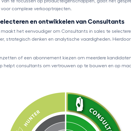
ts van te focussen op producteigenschappen, gaat het gespr
 voor complexe verkooptrajecten.
selecteren en ontwikkelen van Consultants
aakt het eenvoudiger om Consultants in sales te selecteren
er, strategisch denken en analytische vaardigheden. Hierdoo
inzetten of een abonnement kiezen om meerdere kandidaten 
up helpt consultants om vertrouwen op te bouwen en op ma