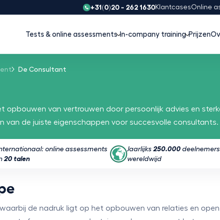
+31(0)20 - 262 1630
Klantcases
Online a
Tests & online assessments
In-company training
Prijzen
Ov
ment
De Consultant
het opbouwen van vertrouwen door persoonlijk advies en sterk
en van de juiste eigenschappen voor succesvolle consultants.
Internationaal: online assessments
Jaarlijks
250.000
deelnemers
in
20 talen
wereldwijd
ype
 waarbij de nadruk ligt op het opbouwen van relaties en op