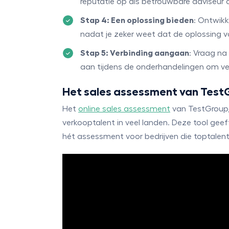
reputatie op als betrouwbare adviseur d
Stap 4: Een oplossing bieden
: Ontwikk
nadat je zeker weet dat de oplossing vo
Stap 5: Verbinding aangaan
: Vraag n
aan tijdens de onderhandelingen om ver
Het sales assessment van Test
Het
online sales assessment
van TestGroup, 
verkooptalent in veel landen. Deze tool gee
hét assessment voor bedrijven die toptalen