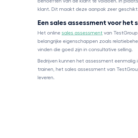
behoeften van de klant te voldoen. In plaa
klant. Dit maakt deze aanpak zeer geschikt
Een sales assessment voor het 
Het online
sales assessment
van TestGroup m
belangrijke eigenschappen zoals relatiebehe
vinden die goed zijn in consultative selling.
Bedrijven kunnen het assessment eenmalig 
trainen, het sales assessment van TestGro
leveren.