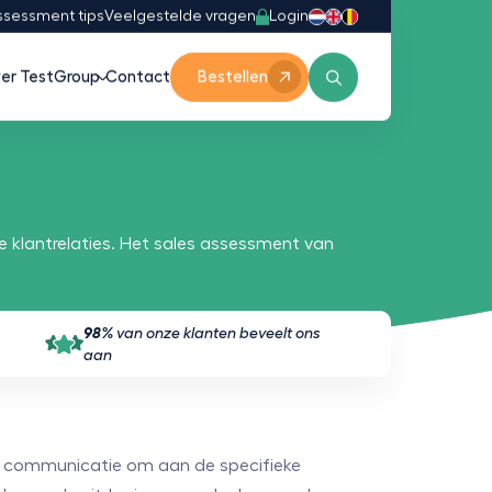
Login
ssessment tips
Veelgestelde vragen
er TestGroup
Contact
Bestellen
e klantrelaties. Het sales assessment van
98%
van onze klanten beveelt ons
aan
en communicatie om aan de specifieke