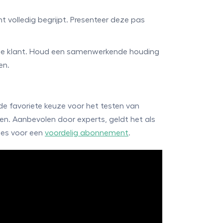
t volledig begrijpt. Presenteer deze pas
 de klant. Houd een samenwerkende houding
en.
de favoriete keuze voor het testen van
en. Aanbevolen door experts, geldt het als
ies voor een
voordelig abonnement
.