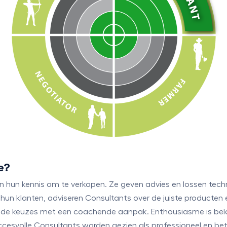
e?
n hun kennis om te verkopen. Ze geven advies en lossen tech
an hun klanten, adviseren Consultants over de juiste producten
ede keuzes met een coachende aanpak. Enthousiasme is bela
cesvolle Consultants worden gezien als professioneel en bet