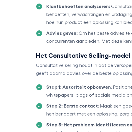
Klantbehoeften analyseren:
Consultan
behoeften, verwachtingen en uitdagingen
hoe hun product een oplossing kan bied
Advies geven:
Om het beste advies te 
concurrenten aanbieden. Met deze kenni
Het Consultative Selling-model
Consultative selling houdt in dat de verkoper
geeft daarna advies over de beste oplossin
Stap 1: Autoriteit opbouwen
: Positio
whitepapers, blogs of sociale media o
Stap 2: Eerste contact
: Maak een goed
hen benadert met een oplossing, zorg e
Stap 3: Het probleem identificeren e