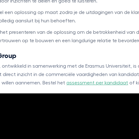
oor inzichten te delen en goed te luisteren.
el een oplossing op maat zodra je de uitdagingen van de klan
lledig aansluit bij hun behoeften.
a het presenteren van de oplossing om de betrokkenheid van
trouwen op te bouwen en een langdurige relatie te bevorder
Group
ontwikkeld in samenwerking met de Erasmus Universiteit, is 
ft direct inzicht in de commerciële vaardigheden van kandidat
t willen aannemen. Bestel het
assessment per kandidaat
of k