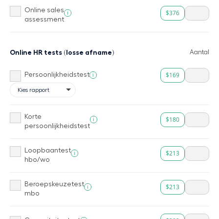
Online sales
$376
i
assessment
Online HR tests (losse afname)
Aantal
$169
i
Persoonlijkheidstest
Korte
$180
i
persoonlijkheidstest
Loopbaantest
$213
i
hbo/wo
Beroepskeuzetest
$213
i
mbo