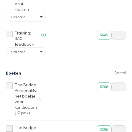
en 4
kleuren
Training:
$649
i
360
feedback
Boeken
Aantal
The Bridge
$206
Personality:
het boekje
i
voor
kandidaten
(10 pak)
The Bridge
$206