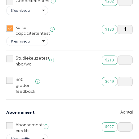
$202
i
Capaciteitentest
Korte
$180
i
capaciteitentest
Studiekeuzetest
$213
i
hbo/wo
360
$649
i
graden
feedback
Abonnement
Aantal
Abonnement:
$927
i
credits