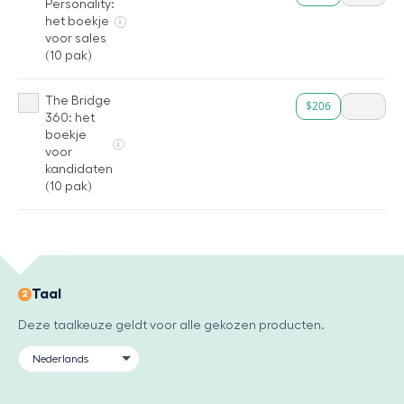
Personality:
het boekje
i
voor sales
(10 pak)
The Bridge
$206
360: het
boekje
i
voor
kandidaten
(10 pak)
Taal
2
Deze taalkeuze geldt voor alle gekozen producten.