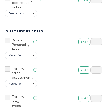
doe-het-zelf
pakket
In-company trainingen
Bridge
$649
i
Personality
training
Training:
$649
i
sales
assessments
Training:
$649
i
Jung
types