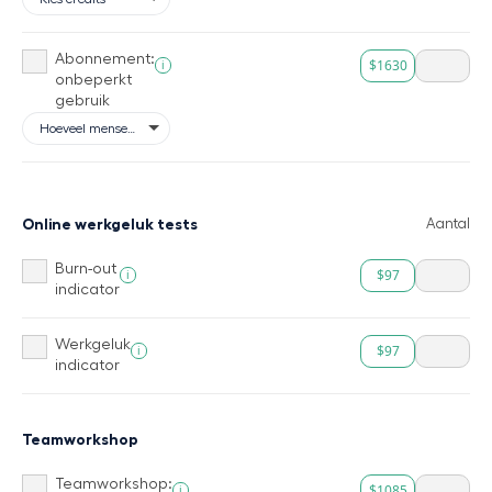
Abonnement:
$1630
i
onbeperkt
gebruik
Online werkgeluk tests
Aantal
Burn-out
$97
i
indicator
Werkgeluk
$97
i
indicator
Teamworkshop
Teamworkshop:
$1085
i