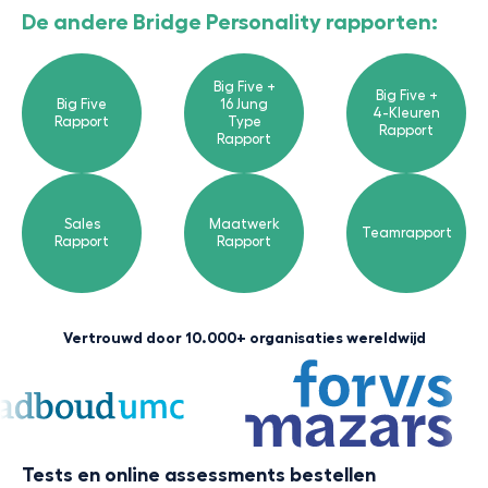
De andere Bridge Personality rapporten:
Big Five +
Big Five +
Big Five
16 Jung
4-Kleuren
Rapport
Type
Rapport
Rapport
Sales
Maatwerk
Teamrapport
Rapport
Rapport
Vertrouwd door 10.000+ organisaties wereldwijd
Tests en online assessments bestellen