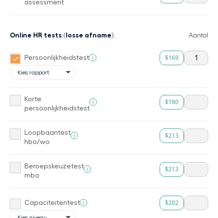
assessment
Online HR tests (losse afname)
Aantal
$169
i
Persoonlijkheidstest
Korte
$180
i
persoonlijkheidstest
Loopbaantest
$213
i
hbo/wo
Beroepskeuzetest
$213
i
mbo
$202
i
Capaciteitentest