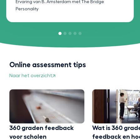
Ervaring van B. Amsterdam met The Bridge
Personality
Online assessment tips
Naar het overzicht
Studie of beroe
Doe een profess
test voor carri
maandag 13 juli 202
Wat is 360 graden
Bekijk
feedback en hoe werkt