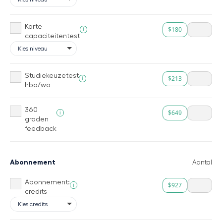
Korte
$180
i
capaciteitentest
Studiekeuzetest
$213
i
hbo/wo
360
$649
i
graden
feedback
Abonnement
Aantal
Abonnement:
$927
i
credits