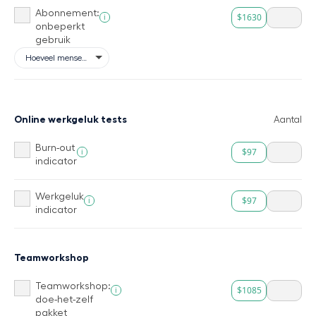
Abonnement:
$1630
i
onbeperkt
gebruik
Online werkgeluk tests
Aantal
Burn-out
$97
i
indicator
Werkgeluk
$97
i
indicator
Teamworkshop
Teamworkshop:
$1085
i
doe-het-zelf
pakket