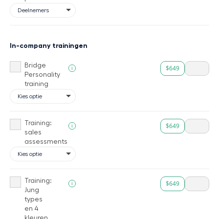
In-company trainingen
Bridge
$649
i
Personality
training
Training:
$649
i
sales
assessments
Training:
$649
i
Jung
types
en 4
kleuren