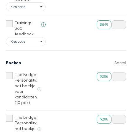
Training:
$649
i
360
feedback
Boeken
Aantal
The Bridge
$206
Personality:
het boekje
i
voor
kandidaten
(10 pak)
The Bridge
$206
Personality:
het boekje
i