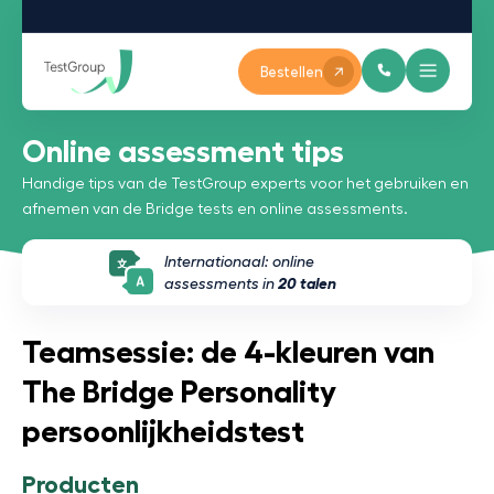
Bestellen
Online assessment tips
Handige tips van de TestGroup experts voor het gebruiken en
afnemen van de Bridge tests en online assessments.
Internationaal: online
assessments in
20 talen
Teamsessie: de 4-kleuren van
The Bridge Personality
persoonlijkheidstest
Producten