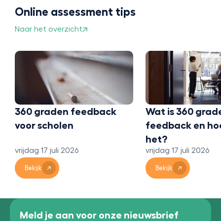
Online assessment tips
Naar het overzicht
feedback
Wat is 360 graden
Stud
feedback en hoe werkt
Doe 
het?
test
6
vrijdag 17 juli 2026
maand
Bekijk
Bek
Meld je aan voor onze nieuwsbrief