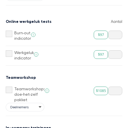
Online werkgeluk tests
Aantal
Burn-out
$97
i
indicator
Werkgeluk
$97
i
indicator
Teamworkshop
Teamworkshop:
$1085
i
doe-het-zelf
pakket
In-company trainingen