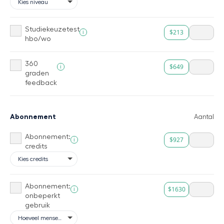
Studiekeuzetest
$213
i
hbo/wo
360
$649
i
graden
feedback
Abonnement
Aantal
Abonnement:
$927
i
credits
Abonnement:
$1630
i
onbeperkt
gebruik