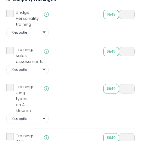
Bridge
$649
i
Personality
training
Training:
$649
i
sales
assessments
Training:
$649
i
Jung
types
en 4
kleuren
Training:
$649
i