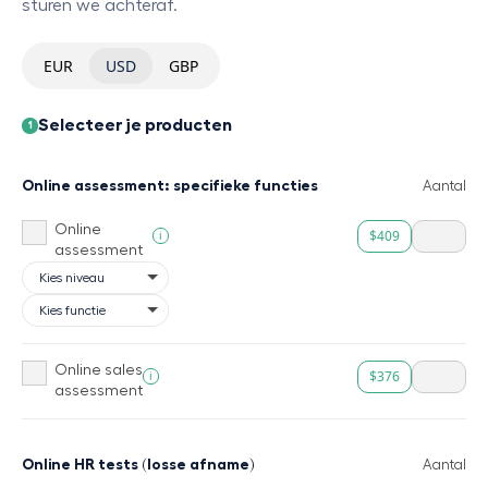
sturen we achteraf.
EUR
USD
GBP
Selecteer je producten
1
Online assessment: specifieke functies
Aantal
Online
$409
i
assessment
Online sales
$376
i
assessment
Online HR tests (losse afname)
Aantal