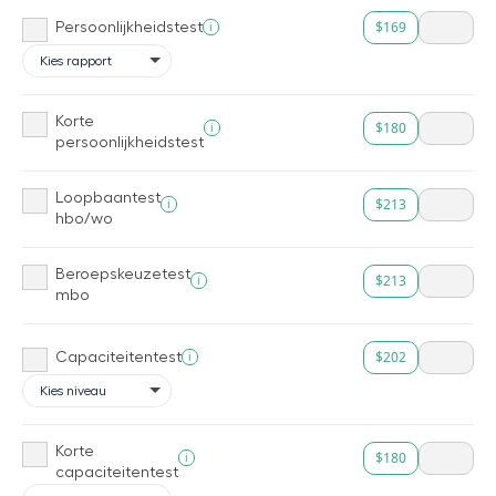
$169
i
Persoonlijkheidstest
Korte
$180
i
persoonlijkheidstest
Loopbaantest
$213
i
hbo/wo
Beroepskeuzetest
$213
i
mbo
$202
i
Capaciteitentest
Korte
$180
i
capaciteitentest