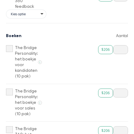
360
feedback
Boeken
Aantal
The Bridge
$206
Personality:
het boekje
i
voor
kandidaten
(10 pak)
The Bridge
$206
Personality:
het boekje
i
voor sales
(10 pak)
The Bridge
$206