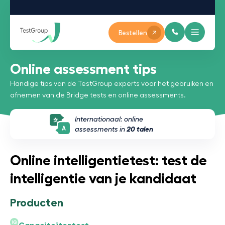
Bestellen
Online assessment tips
Handige tips van de TestGroup experts voor het gebruiken en
afnemen van de Bridge tests en online assessments.
Internationaal: online
assessments in
20 talen
Online intelligentietest: test de
intelligentie van je kandidaat
Producten