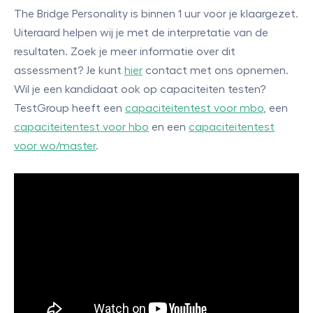
The Bridge Personality is binnen 1 uur voor je klaargezet.
Uiteraard helpen wij je met de interpretatie van de
resultaten. Zoek je meer informatie over dit
assessment? Je kunt
hier
contact met ons opnemen.
Wil je een kandidaat ook op capaciteiten testen?
TestGroup heeft een
capaciteitentest voor mbo
, een
capaciteitentest voor hbo
en een
capaciteitentest
voor wo/master
.