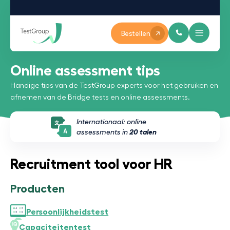
Bestellen
Online assessment tips
Handige tips van de TestGroup experts voor het gebruiken en
afnemen van de Bridge tests en online assessments.
Internationaal: online
assessments in
20 talen
Recruitment tool voor HR
Producten
Persoonlijkheidstest
Capaciteitentest