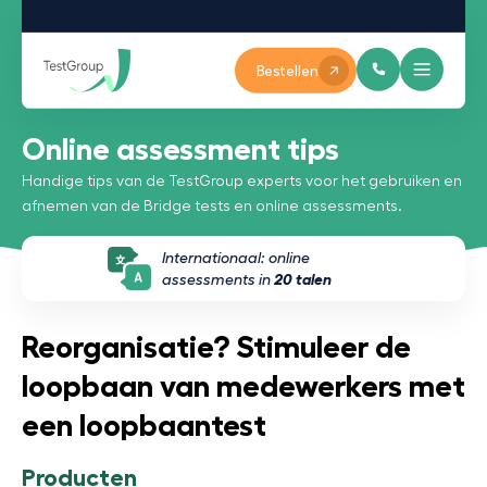
Bestellen
Online assessment tips
Handige tips van de TestGroup experts voor het gebruiken en
afnemen van de Bridge tests en online assessments.
Internationaal: online
assessments in
20 talen
Reorganisatie? Stimuleer de
loopbaan van medewerkers met
een loopbaantest
Producten