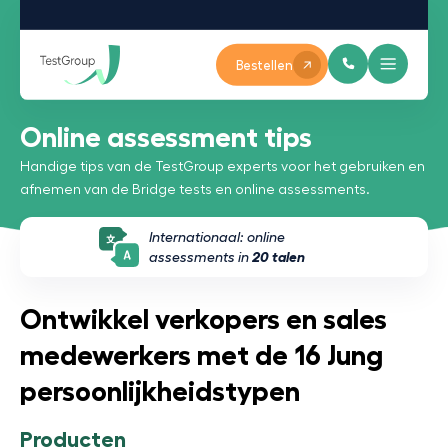
Bestellen
Online assessment tips
Handige tips van de TestGroup experts voor het gebruiken en
afnemen van de Bridge tests en online assessments.
Internationaal: online
assessments in
20 talen
Ontwikkel verkopers en sales
medewerkers met de 16 Jung
persoonlijkheidstypen
Producten