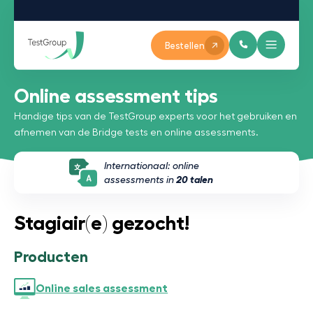
Bestellen
Online assessment tips
Handige tips van de TestGroup experts voor het gebruiken en
afnemen van de Bridge tests en online assessments.
Internationaal: online
assessments in
20 talen
Stagiair(e) gezocht!
Producten
Online sales assessment