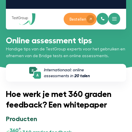
Bestellen
Online assessment tips
Handige tips van de TestGroup experts voor het gebruiken en
afnemen van de Bridge tests en online assessments.
Internationaal: online
assessments in
20 talen
Hoe werk je met 360 graden
feedback? Een whitepaper
Producten