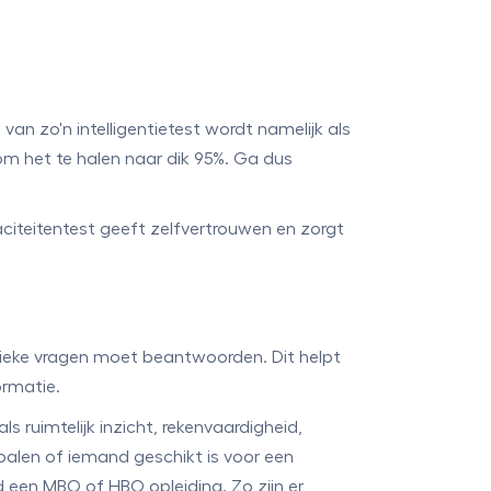
van zo'n intelligentietest wordt namelijk als
m het te halen naar dik 95%. Ga dus
iteitentest geeft zelfvertrouwen en zorgt
cifieke vragen moet beantwoorden. Dit helpt
ormatie.
 ruimtelijk inzicht, rekenvaardigheid,
palen of iemand geschikt is voor een
 een MBO of HBO opleiding. Zo zijn er