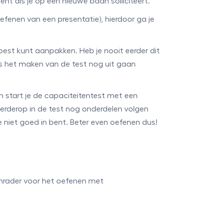
ent als je op een nieuwe baan solliciteert.
efenen van een presentatie), hierdoor ga je
best kunt aanpakken. Heb je nooit eerder dit
ns het maken van de test nog uit gaan
n start je de capaciteitentest met een
verderop in de test nog onderdelen volgen
e niet goed in bent. Beter even oefenen dus!
anrader voor het oefenen met