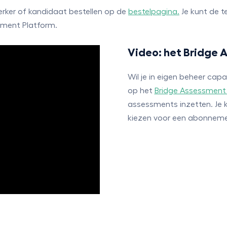
rker of kandidaat bestellen op de
bestelpagina.
Je kunt de te
sment Platform.
Video: het Bridge
Wil je in eigen beheer ca
op het
Bridge Assessment
assessments inzetten. Je k
kiezen voor een abonneme