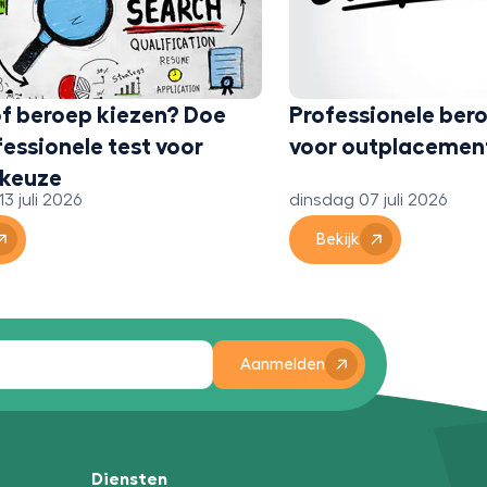
of beroep kiezen? Doe
Professionele ber
essionele test voor
voor outplacemen
ekeuze
 juli 2026
dinsdag 07 juli 2026
Bekijk
Aanmelden
Diensten