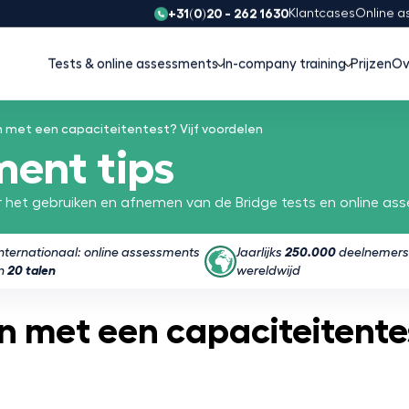
+31(0)20 - 262 1630
Klantcases
Online a
Tests & online assessments
In-company training
Prijzen
Ov
 met een capaciteitentest? Vijf voordelen
ment tips
 het gebruiken en afnemen van de Bridge tests en online as
Internationaal: online assessments
Jaarlijks
250.000
deelnemers
in
20 talen
wereldwijd
n met een capaciteitentes