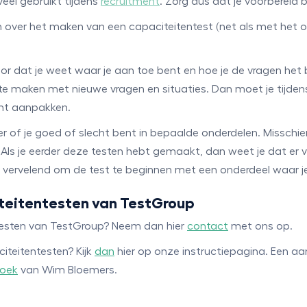
eel gebruikt tijdens
recruitment
. Zorg dus dat je voorbereid b
n over het maken van een capaciteitentest (net als met het o
or dat je weet waar je aan toe bent en hoe je de vragen het 
s te maken met nieuwe vragen en situaties. Dan moet je tijde
unt aanpakken.
r of je goed of slecht bent in bepaalde onderdelen. Misschie
 Als je eerder deze testen hebt gemaakt, dan weet je dat er 
is vervelend om de test te beginnen met een onderdeel waar j
iteitentesten van TestGroup
ntesten van TestGroup? Neem dan hier
contact
met ons op.
iteitentesten? Kijk
dan
hier op onze instructiepagina. Een a
oek
van Wim Bloemers.