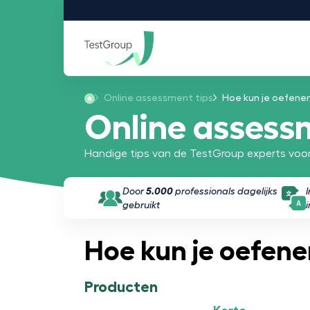
Online assessment tips
Hoe kun je oefenen
Online assess
Handige tips van de TestGroup experts voor
Door
5.000
professionals dagelijks
gebruikt
Hoe kun je oefene
Producten