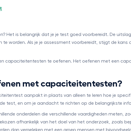
t
 Het is belangrijk dat je je test goed voorbereidt. De uitslag 
 worden. Als je je assessment voorbereidt, stijgt de kans o
 capaciteitentesten te oefenen. Het oefenen met een capac
efenen met capaciteitentesten?
citeitentest aanpakt in plaats van alleen te leren hoe je spe
s de test, en om je aandacht te richten op de belangrijkste inf
illende onderdelen die verschillende vaardigheden meten, zoals
gekozen afhankelijk van het doel van het onderzoek, zoals be
orden dan vergeleken met een groep mensen met bijvoorbeeld