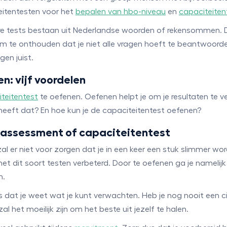
eitentesten voor het
bepalen van hbo-niveau
en
capaciteiten
 tests bestaan uit Nederlandse woorden of rekensommen. De ti
jk om te onthouden dat je niet alle vragen hoeft te beantwoor
gen juist.
: vijf voordelen
teitentest
te oefenen. Oefenen helpt je om je resultaten te
heeft dat? En hoe kun je de capaciteitentest oefenen?
 assessment of capaciteitentest
l er niet voor zorgen dat je in een keer een stuk slimmer wo
met dit soort testen verbeterd. Door te oefenen ga je namelij
n.
 dat je weet wat je kunt verwachten. Heb je nog nooit een ci
l het moeilijk zijn om het beste uit jezelf te halen.