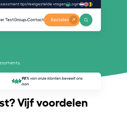
Login
ssessment tips
Veelgestelde vragen
er TestGroup
Contact
Bestellen
sessments.
98%
van onze klanten beveelt ons
aan
t? Vijf voordelen