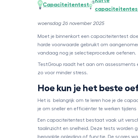
Korte
Capaciteitentest
capaciteitentes
woensdag 26 november 2025
Moet je binnenkort een capaciteitentest doen?
harde voorwaarde gebruikt om aangenomen te
vandaag nog je selectieprocedure oefenen.
TestGroup raadt het aan om assessments en
zo voor minder stress.
Hoe kun je het beste o
Het is belangrijk om te leren hoe je de capa
je om sneller en efficiënter te werken tijden
Een capaciteitentest bestaat vaak uit versch
taalinzicht en snelheid. Deze tests worden 
bepaalde opleiding of functie. De scores w