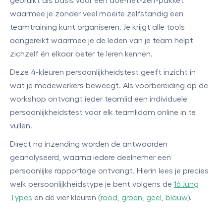
gebruikt als basis voor een doe-het-zelf-pakket
waarmee je zonder veel moeite zelfstandig een
teamtraining kunt organiseren. Je krijgt alle tools
aangereikt waarmee je de leden van je team helpt
zichzelf én elkaar beter te leren kennen.
Deze 4-kleuren persoonlijkheidstest geeft inzicht in
wat je medewerkers beweegt. Als voorbereiding op de
workshop ontvangt ieder teamlid een individuele
persoonlijkheidstest voor elk teamlidom online in te
vullen.
Direct na inzending worden de antwoorden
geanalyseerd, waarna iedere deelnemer een
persoonlijke rapportage ontvangt. Hierin lees je precies
welk persoonlijkheidstype je bent volgens de
16 Jung
Types
en de vier kleuren (
rood
,
groen
,
geel
,
blauw
).