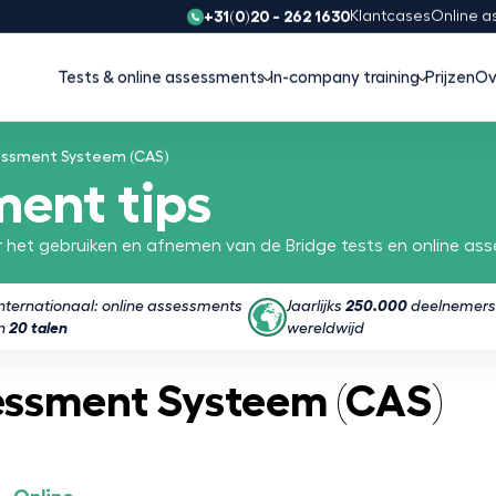
+31(0)20 - 262 1630
Klantcases
Online a
Tests & online assessments
In-company training
Prijzen
Ov
ssment Systeem (CAS)
ment tips
 het gebruiken en afnemen van de Bridge tests en online as
Internationaal: online assessments
Jaarlijks
250.000
deelnemers
in
20 talen
wereldwijd
ssment Systeem (CAS)