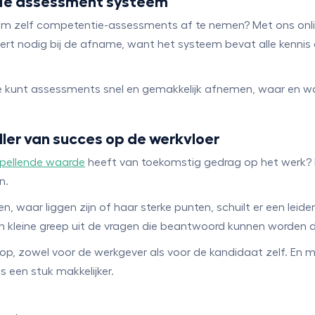
tie assessment systeem
 om zelf competentie-assessments af te nemen? Met ons onl
pert nodig bij de afname, want het systeem bevat alle kennis
e kunt assessments snel en gemakkelijk afnemen, waar en wa
ler van succes op de werkvloer
pellende waarde
heeft van toekomstig gedrag op het werk? 
n.
 waar liggen zijn of haar sterke punten, schuilt er een leid
 een kleine greep uit de vragen die beantwoord kunnen worde
e op, zowel voor de werkgever als voor de kandidaat zelf. En
een stuk makkelijker.