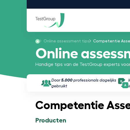
Online assessment tips
Competentie Asse
Online assess
Handige tips van de TestGroup experts voor
Door
5.000
professionals dagelijks
gebruikt
Competentie Asse
Producten