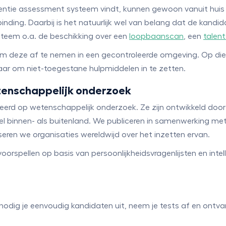
tentie assessment systeem vindt, kunnen gewoon vanuit huis
ing. Daarbij is het natuurlijk wel van belang dat de kandidaa
ysteem o.a. de beschikking over een
loopbaanscan
, een
talen
om deze af te nemen in een gecontroleerde omgeving. Op die
aar om niet-toegestane hulpmiddelen in te zetten.
enschappelijk onderzoek
seerd op wetenschappelijk onderzoek. Ze zijn ontwikkeld do
l binnen- als buitenland. We publiceren in samenwerking met 
ren we organisaties wereldwijd over het inzetten ervan.
voorspellen op basis van persoonlijkheidsvragenlijsten en intel
odig je eenvoudig kandidaten uit, neem je tests af en ontvang