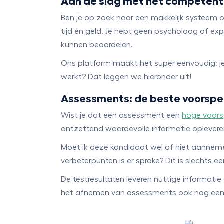
Aan de slag met het competen
Ben je op zoek naar een makkelijk systeem
tijd én geld. Je hebt geen psycholoog of ex
kunnen beoordelen.
Ons platform maakt het super eenvoudig: j
werkt? Dat leggen we hieronder uit!
Assessments: de beste voorspel
Wist je dat een assessment een
hoge voors
ontzettend waardevolle informatie oplevere
Moet ik deze kandidaat wel of niet aannemen,
verbeterpunten is er sprake? Dit is slechts
De testresultaten leveren nuttige informati
het afnemen van assessments ook nog eens 