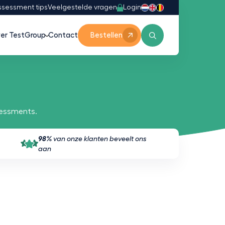
Login
ssessment tips
Veelgestelde vragen
er TestGroup
Contact
Bestellen
sessments.
98%
van onze klanten beveelt ons
aan