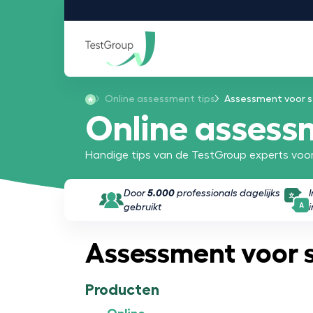
Online assessment tips
Assessment voor s
Online assess
Handige tips van de TestGroup experts voor
Door
5.000
professionals dagelijks
gebruikt
Assessment voor 
Producten