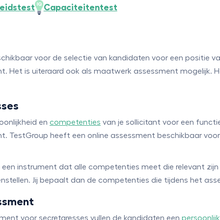
heidstest
Capaciteitentest
hikbaar voor de selectie van kandidaten voor een positie va
t. Het is uiteraard ook als maatwerk assessment mogelijk. 
sses
soonlijkheid en
competenties
van je sollicitant voor een funct
. TestGroup heeft een online assessment beschikbaar voor h
 een instrument dat alle competenties meet die relevant zij
tellen. Jij bepaalt dan de competenties die tijdens het as
essment
sment voor secretaresses vullen de kandidaten een
persoonlij