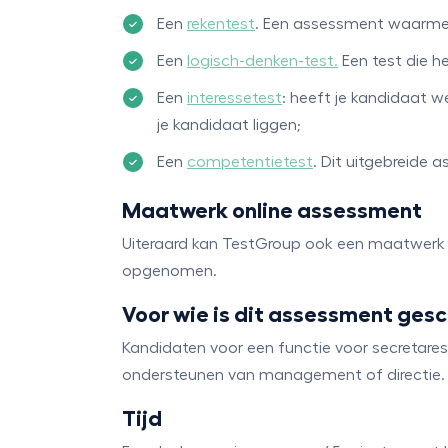
Een
rekentest
. Een assessment waarmee
Een
logisch-denken-test.
Een test die h
Een
interessetest
: heeft je kandidaat w
je kandidaat liggen;
Een
competentietest
. Dit uitgebreide
Maatwerk online assessment
Uiteraard kan TestGroup ook een maatwerk 
opgenomen.
Voor wie is dit assessment gesc
Kandidaten voor een functie voor secretare
ondersteunen van management of directie.
Tijd