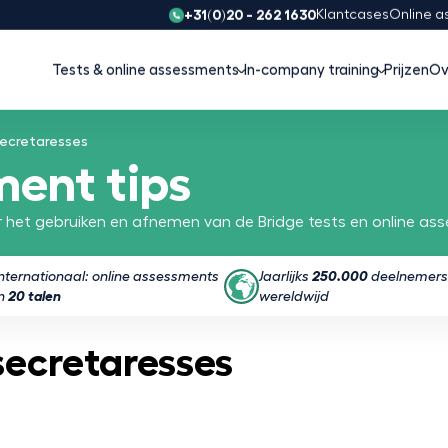
+31(0)20 - 262 1630
Klantcases
Online a
Tests & online assessments
In-company training
Prijzen
Ov
ecretaresses
ment tips
 het gebruiken en afnemen van de Bridge tests en online as
Internationaal: online assessments
Jaarlijks
250.000
deelnemers
in
20 talen
wereldwijd
secretaresses