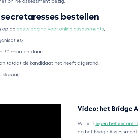
het online assessment bezig.
secretaresses bestellen
n op de
bestelpagina voor online assessments
;
ganisaties;
n 30 minuten klaar;
aan totdat de kandidaat het heeft afgerond;
schikbaar;
Video: het Bridge
Wil je in
eigen beheer onli
op het Bridge Assessment P