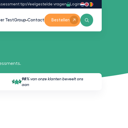
Login
ssessment tips
Veelgestelde vragen
er TestGroup
Contact
Bestellen
sessments.
98%
van onze klanten beveelt ons
aan