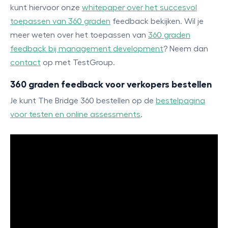
kunt hiervoor onze
whitepaper over het succesvol
toepassen van 360 graden
feedback bekijken. Wil je
meer weten over het toepassen van
360 graden
feedback bij management development
? Neem dan
contact
op met TestGroup.
360 graden feedback voor verkopers bestellen
Je kunt The Bridge 360
bestellen op de
bestelpagina
voor testen en online assessments
.