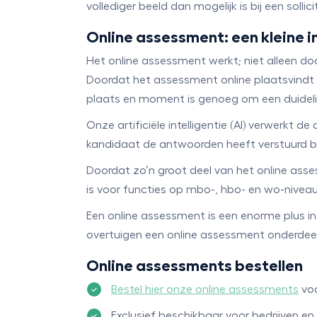
vollediger beeld dan mogelijk is bij een solli
Online assessment: een kleine 
Het online assessment werkt; niet alleen do
Doordat het assessment online plaatsvindt i
plaats en moment is genoeg om een duidelij
Onze artificiële intelligentie (AI) verwerkt
kandidaat de antwoorden heeft verstuurd b
Doordat zo’n groot deel van het online ass
is voor functies op mbo-, hbo- en wo-nivea
Een online assessment is een enorme plus in
overtuigen een online assessment onderdeel
Online assessments bestellen
Bestel hier onze online assessments
voo
Exclusief beschikbaar voor bedrijven en