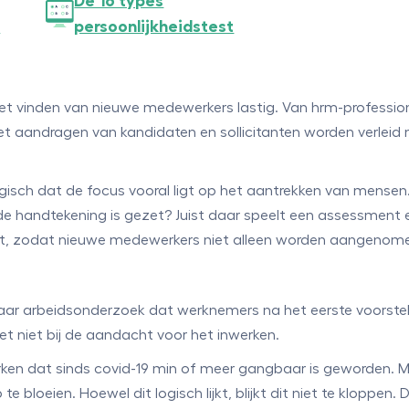
De 16 types
t
persoonlijkheidstest
et vinden van nieuwe medewerkers lastig. Van hrm-professiona
et aandragen van kandidaten en sollicitanten worden verleid 
ogisch dat de focus vooral ligt op het aantrekken van men
e handtekening is gezet? Juist daar speelt een assessment e
n fit, zodat nieuwe medewerkers niet alleen worden aangenome
aar arbeidsonderzoek dat werknemers na het eerste voorstel
t niet bij de aandacht voor het inwerken.
erken dat sinds covid-19 min of meer gangbaar is geworden. 
bloeien. Hoewel dit logisch lijkt, blijkt dit niet te kloppen. 