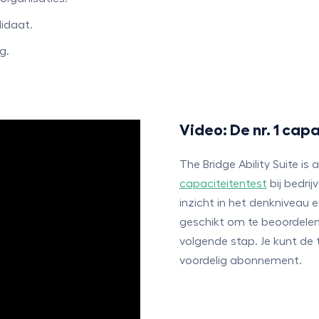
didaat.
g.
Video: De nr. 1 cap
The Bridge Ability Suite is 
capaciteitentest
bij bedrij
inzicht in het denkniveau e
geschikt om te beoordelen
volgende stap. Je kunt de
voordelig abonnement.