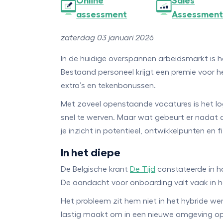
Online
Sales
assessment
Assessmen
zaterdag 03 januari 2026
In de huidige overspannen arbeidsmarkt is h
Bestaand personeel krijgt een premie voor h
extra’s en tekenbonussen.
Met zoveel openstaande vacatures is het l
snel te werven. Maar wat gebeurt er nadat d
je inzicht in potentieel, ontwikkelpunten e
In het diepe
De Belgische krant
De Tijd
constateerde in h
De aandacht voor onboarding valt vaak in he
Het probleem zit hem niet in het hybride w
lastig maakt om in een nieuwe omgeving op te 