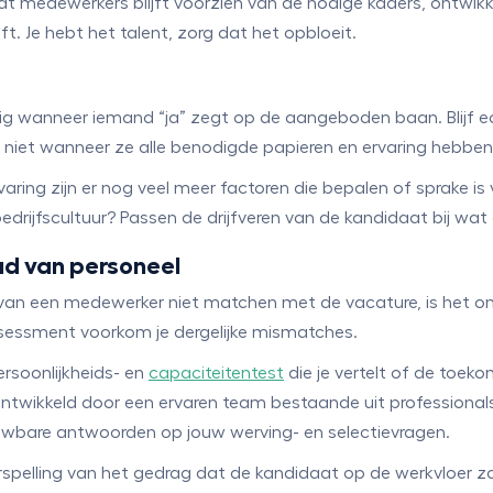
t medewerkers blijft voorzien van de nodige kaders, ontwikk
. Je hebt het talent, zorg dat het opbloeit.
kig wanneer iemand “ja” zegt op de aangeboden baan. Blijf echt
fs niet wanneer ze alle benodigde papieren en ervaring hebben
rvaring zijn er nog veel meer factoren die bepalen of sprake
de bedrijfscultuur? Passen de drijfveren van de kandidaat bij wa
ud van personeel
 van een medewerker niet matchen met de vacature, is het onve
sessment voorkom je dergelijke mismatches.
rsoonlijkheids- en
capaciteitentest
die je vertelt of de toek
Ontwikkeld door een ervaren team bestaande uit professionals
wbare antwoorden op jouw werving- en selectievragen.
spelling van het gedrag dat de kandidaat op de werkvloer zal 