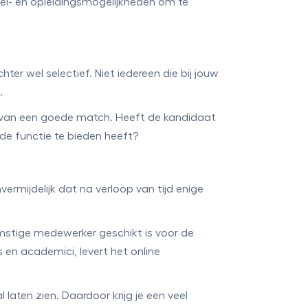
el- en opleidingsmogelijkheden om te
er wel selectief. Niet iedereen die bij jouw
.
 is van een goede match. Heeft de kandidaat
t de functie te bieden heeft?
rmijdelijk dat na verloop van tijd enige
omstige medewerker geschikt is voor de
 en academici, levert het online
laten zien. Daardoor krijg je een veel