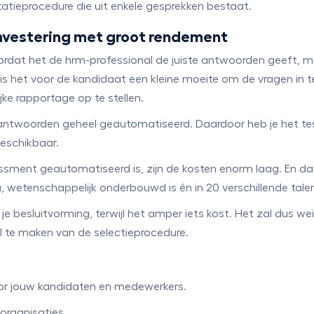
citatieprocedure die uit enkele gesprekken bestaat.
investering met groot rendement
ordat het de hrm-professional de juiste antwoorden geeft, m
s het voor de kandidaat een kleine moeite om de vragen in te 
ke rapportage op te stellen.
 de antwoorden geheel geautomatiseerd. Daardoor heb je het te
eschikbaar.
essment geautomatiseerd is, zijn de kosten enorm laag. En d
u, wetenschappelijk onderbouwd is én in 20 verschillende ta
 je besluitvorming, terwijl het amper iets kost. Het zal dus
 te maken van de selectieprocedure.
r jouw kandidaten en medewerkers.
 organisaties.