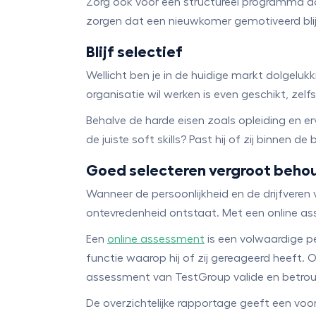
Zorg ook voor een structureel programma da
zorgen dat een nieuwkomer gemotiveerd blijft
Blijf selectief
Wellicht ben je in de huidige markt dolgeluk
organisatie wil werken is even geschikt, zel
Behalve de harde eisen zoals opleiding en e
de juiste soft skills? Past hij of zij binnen 
Goed selecteren vergroot beho
Wanneer de persoonlijkheid en de drijfveren
ontevredenheid ontstaat. Met een online as
Een
online assessment
is een volwaardige pe
functie waarop hij of zij gereageerd heeft. 
assessment van TestGroup valide en betrou
De overzichtelijke rapportage geeft een voor