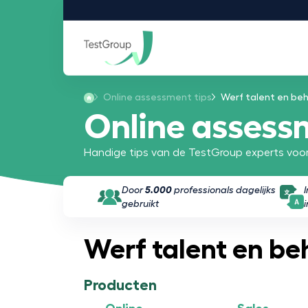
Online assessment tips
Werf talent en be
Online assess
Handige tips van de TestGroup experts voor
Door
5.000
professionals dagelijks
gebruikt
Werf talent en be
Producten