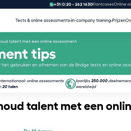
+31(0)20 - 262 1630
Klantcases
Online a
Tests & online assessments
In-company training
Prijzen
Ov
houd talent met een online assessment
ment tips
 het gebruiken en afnemen van de Bridge tests en online as
Internationaal: online assessments
Jaarlijks
250.000
deelnemers
in
20 talen
wereldwijd
houd talent met een onli