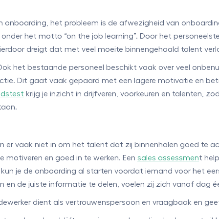
 onboarding, het probleem is de afwezigheid van onboarding.
der het motto “on the job learning”. Door het personeelsteko
ierdoor dreigt dat met veel moeite binnengehaald talent verl
Ook het bestaande personeel beschikt vaak over veel onbenut 
nctie. Dit gaat vaak gepaard met een lagere motivatie en be
idstest
krijg je inzicht in drijfveren, voorkeuren en talenten, 
taan.
 er vaak niet in om het talent dat zij binnenhalen goed te a
 motiveren en goed in te werken. Een
sales assessmen
t hel
kun je de onboarding al starten voordat iemand voor het eers
en de juiste informatie te delen, voelen zij zich vanaf dag 
dewerker dient als vertrouwenspersoon en vraagbaak en ge