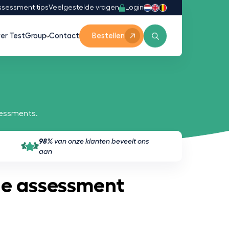
Login
ssessment tips
Veelgestelde vragen
er TestGroup
Contact
Bestellen
sessments.
98%
van onze klanten beveelt ons
aan
ne assessment