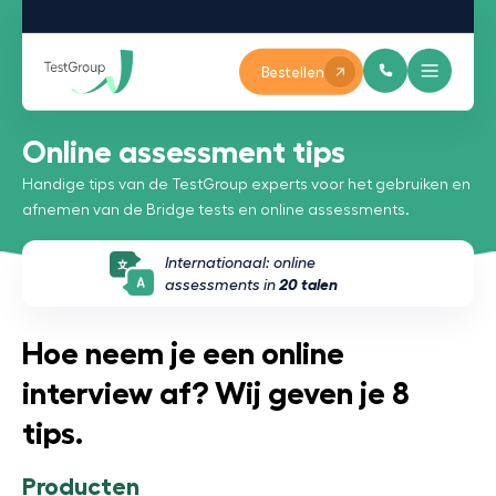
Bestellen
Online assessment tips
Handige tips van de TestGroup experts voor het gebruiken en
afnemen van de Bridge tests en online assessments.
Internationaal: online
assessments in
20 talen
Hoe neem je een online
interview af? Wij geven je 8
tips.
Producten