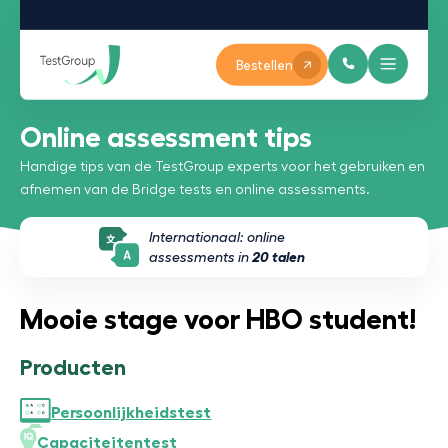
Bestellen
Online assessment tips
Handige tips van de TestGroup experts voor het gebruiken en
afnemen van de Bridge tests en online assessments.
Internationaal: online
assessments in
20 talen
Mooie stage voor HBO student!
Producten
Persoonlijkheidstest
Capaciteitentest